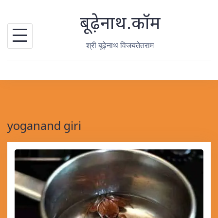
Skip
बूढ़ेनाथ.कॉम
to
content
श्री बूढ़ेनाथ विजयतेतराम
yoganand giri